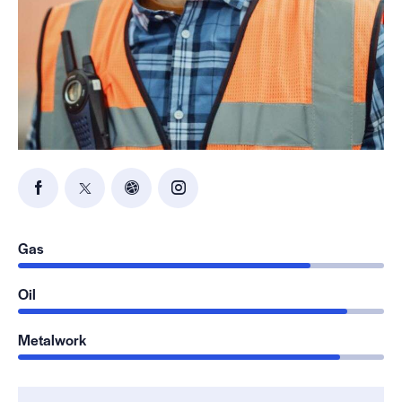
80%
Gas
90%
Oil
88%
Metalwork